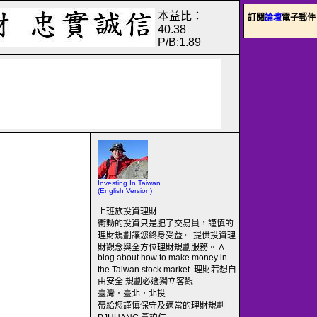
本益比：
訂閱
論壇
電子郵件
40.38
P/B:1.89
Investing In Taiwan
(English Version)
上班族投資理財
衝動的投資只是肥了交易員，謹慎的
理財規劃讓您終身受益。 提供投資理
財觀念與全方位理財規劃服務。 A
blog about how to make money in
the Taiwan stock market. 理財若想自
由安全 規劃必選獨立客觀
臺灣．臺北．北投
帶給您謹慎保守及適當的理財規劃