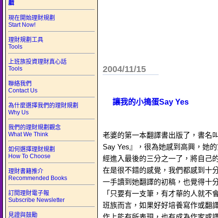
戲
現在開始理財規劃
Start Now!
理財規劃工具
Tools
上班族投資理財真心話
2004/11/15
Tools
聯絡我們
Contact Us
讓我的小搗蛋Say Yes
為什麼選擇我們的理財規劃
Why Us
我們的理財規劃觀念
What We Think
老婆的第一本翻譯書出版了，書名
Say Yes』，很為她感到高興，她
如何選擇理財規劃
How To Choose
經進入最後的三分之一了，將自己
在是很不錯的感覺，我們都感到十
理財書籍推介
Recommended Books
一手讀到她翻譯的初稿，也覺得十
「只要有一支筆，有才華的人就不
訂閱理財電子報
Subscribe Newsletter
班族而言，如果好好培養寫作或翻
見證與鼓勵
作上能有所表現，也有成為作家或