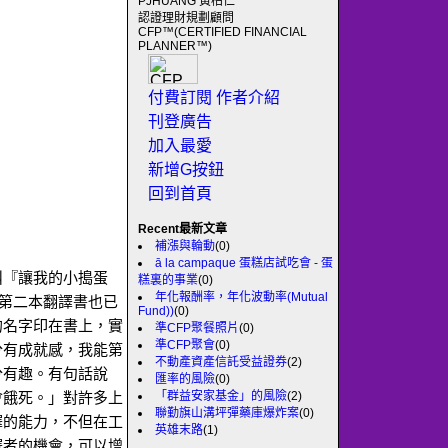
PJHUANG 黃柏仁
認證理財規劃顧問
CFP™(CERTIFIED FINANCIAL
PLANNER™)
付費訂閱
作者介紹
刊登廣告
加入最愛
新增G按鈕
回到首頁
Recent最新文章
補漲與輪動
(0)
ā la campaque 蛋糕店試吃會 - 蛋
叫『讓我的小搗蛋
糕裏的事業
(0)
年化報酬率，年化波動率(Mutual
的第二本翻譯書也已
Fund))
(0)
的名字印在書上，實
準CFP聚餐照片
(0)
準CFP聚會
(0)
分有成就感，我能第
不動產資產信託受益證券
(2)
分有趣。有句話說
匯率的風險
(0)
「群益安家基金」的風險
(2)
會餓死。」對許多上
聯勤旗山溝坪彈藥庫爆炸案
(0)
譯的能力，不但在工
英雄末路
(1)
譯者的機會，可以增