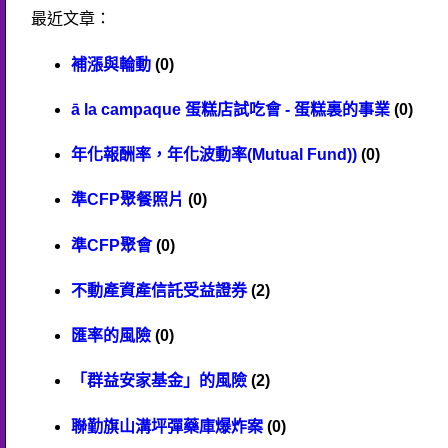
最近文章：
補漲與輪動
(0)
ā la campaque 蛋糕店試吃會 - 蛋糕裏的事業
(0)
年化報酬率，年化波動率(Mutual Fund))
(0)
準CFP聚餐照片
(0)
準CFP聚會
(0)
不動產資產信託受益證券
(2)
匯率的風險
(0)
「群益安家基金」的風險
(2)
聯勤旗山溝坪彈藥庫爆炸案
(0)