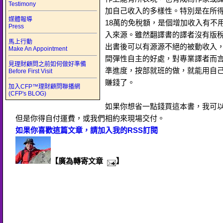
Testimony
加自己收入的多樣性。特別是在所
媒體報導
18萬的免稅額，是個增加收入有不
Press
入來源。雖然翻譯書的譯者沒有版
馬上行動
出書後可以有源源不絕的被動收入
Make An Appointment
間彈性自主的好處，對專業譯者而
見理財顧問之前如何做好準備
準進度，按部就班的做，就能用自
Before First Visit
賺錢了。
加入CFP™理財顧問聯播網
(CFP's BLOG)
如果你想省一點錢買這本書，我可以
但是你得自付運費，或我們相約來現場交付。
如果你喜歡這篇文章，請加入我的RSS訂閱
【廣為轉寄文章
】