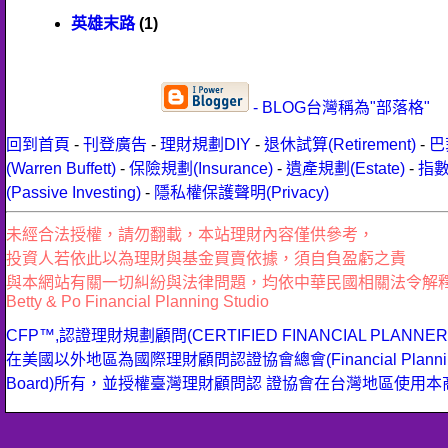
英雄末路
(1)
- BLOG台灣稱為"部落格"
回到首頁
-
刊登廣告
-
理財規劃DIY
-
退休試算(Retirement)
-
巴
(Warren Buffett)
-
保險規劃(Insurance)
-
遺產規劃(Estate)
-
指
(Passive Investing)
-
隱私權保護聲明(Privacy)
未經合法授權，請勿翻載，本站理財內容僅供參考，
投資人若依此以為理財與基金買賣依據，須自負盈虧之責
與本網站有關一切糾紛與法律問題，均依中華民國相關法令解
Betty & Po Financial Planning Studio
CFP™,認證理財規劃顧問(CERTIFIED FINANCIAL PLANN
在美國以外地區為國際理財顧問認證協會總會(Financial Planning 
Board)所有，並授權臺灣理財顧問認 證協會在台灣地區使用本