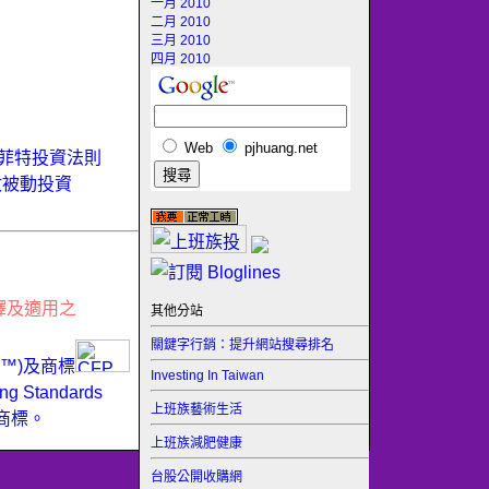
一月 2010
二月 2010
三月 2010
四月 2010
Web
pjhuang.net
菲特投資法則
數被動投資
釋及適用之
其他分站
關鍵字行銷：提升網站搜尋排名
ER™)及商標
Investing In Taiwan
Standards
上班族藝術生活
商標。
上班族減肥健康
台股公開收購網